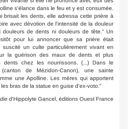
eter vivante si elle ne prononce avec eux des
olline s'élance dans le feu et y est consumée.
 brisait les dents, elle adressa cette prière à
re avec dévotion de l'intensité de la douleur
i douleurs de dents ni douleurs de tête." Un
itôt pour lui annoncer que sa prière était
 suscité un culte particulièrement vivant en
our la guérison des maux de dents et plus
 dents chez les nourrissons. (...) Dans le
 (canton de Mézidon-Canon), une sainte
comme une Apolline. Les mères qui apportent
les bras de la statue en guise d'ex-voto."
die
d'Hippolyte Gancel, éditions Ouest France