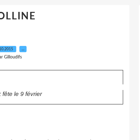
OLLINE
10.2015
…
ar Gilloudifs
fête le 9 février