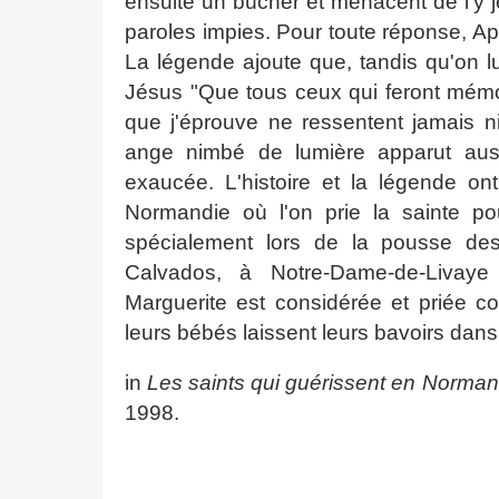
ensuite un bûcher et menacent de l'y j
paroles impies. Pour toute réponse, Ap
La légende ajoute que, tandis qu'on lui
Jésus "Que tous ceux qui feront mémoi
que j'éprouve ne ressentent jamais n
ange nimbé de lumière apparut auss
exaucée. L'histoire et la légende ont
Normandie où l'on prie la sainte p
spécialement lors de la pousse des
Calvados, à Notre-Dame-de-Livaye
Marguerite est considérée et priée 
leurs bébés laissent leurs bavoirs dans 
in
Les saints qui guérissent en Norman
1998.