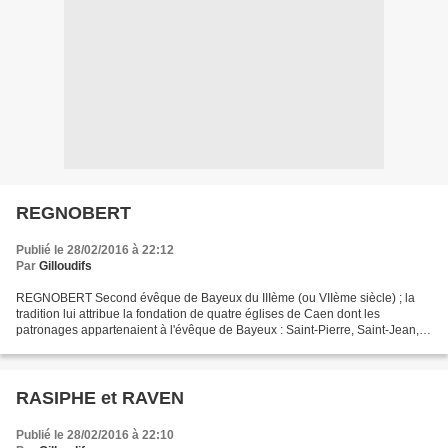
REGNOBERT
Publié le 28/02/2016 à 22:12
Par
Gilloudifs
REGNOBERT Second évêque de Bayeux du IIIème (ou VIIème siècle) ; la
tradition lui attribue la fondation de quatre églises de Caen dont les
patronages appartenaient à l'évêque de Bayeux : Saint-Pierre, Saint-Jean,
Saint-Sauveur-du-Marché et Notre-Dame-de-Froide-Rue...
RASIPHE et RAVEN
Publié le 28/02/2016 à 22:10