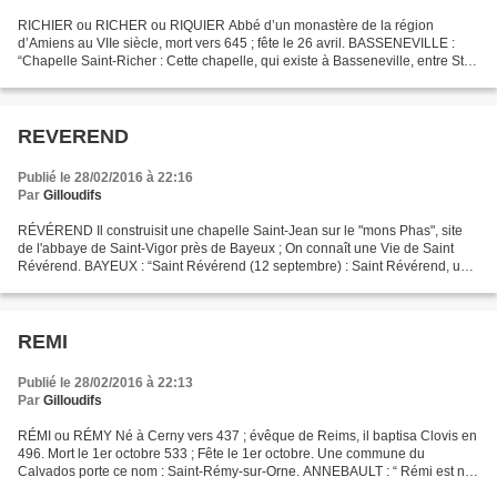
RICHIER ou RICHER ou RIQUIER Abbé d’un monastère de la région
d’Amiens au VIIe siècle, mort vers 645 ; fête le 26 avril. BASSENEVILLE :
“Chapelle Saint-Richer : Cette chapelle, qui existe à Basseneville, entre St.-
Samson et Goustranville, est toujours...
REVEREND
Publié le 28/02/2016 à 22:16
Par
Gilloudifs
RÉVÉREND Il construisit une chapelle Saint-Jean sur le "mons Phas", site
de l'abbaye de Saint-Vigor près de Bayeux ; On connaît une Vie de Saint
Révérend. BAYEUX : “Saint Révérend (12 septembre) : Saint Révérend, un
des saints les moins connus du diocèse...
REMI
Publié le 28/02/2016 à 22:13
Par
Gilloudifs
RÉMI ou RÉMY Né à Cerny vers 437 ; évêque de Reims, il baptisa Clovis en
496. Mort le 1er octobre 533 ; Fête le 1er octobre. Une commune du
Calvados porte ce nom : Saint-Rémy-sur-Orne. ANNEBAULT : “ Rémi est né
à Cerny dans le diocèse de Reims vers 437....