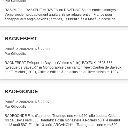
Par
Gilloudifs
RASIPHE ou RASYPHE et RAVEN ou RAVENNE Saints ermites martyrs du
Vème siècle ; probablement anglais, ils se réfugièrent en France pour
échapper aux anglo-saxons ; ermites, ils furent tués à Macé (diocèse de
Sées) ; leurs reliques sont enchassées dans...
RAGNEBERT
Publié le 28/02/2016 à 22:09
Par
Gilloudifs
RAGNEBERT Evêque de Bayeux (VIIème siècle). BAYEUX : "625-666
(Evêque de Bayeux)." in Monographie d'un canton type : Canton de Bayeux
par E. Michel (1911), Office d'édition & de diffusion du livre d'histoire 1994.
Concernant ce saint, voir aussi l’article...
RADEGONDE
Publié le 28/02/2016 à 22:07
Par
Gilloudifs
RADEGONDE Fille d'un roi de Thuringe née vers 520, elle épousa Clotaire
fils de Clovis vers 536 ; fondatrice d'un monastère à Poitiers où elle mourut
le 13 août 587. Fête le 13 août. ARGANCHY : "Radegonde, née vers 520,