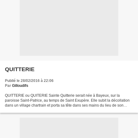
QUITTERIE
Publié le 28/02/2016 à 22:06
Par
Gilloudifs
QUITTERIE ou QUITERIE Sainte Quitterie serait née à Bayeux, sur la
paroisse Saint-Patrice, au temps de Saint Exupère. Elle subit la décollation
dans un village chartrain et porta sa tête dans ses mains du lieu de son
supplice jusqu'à Chateaudun (Eure...