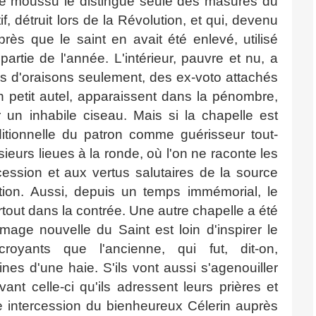
me moussu le distingue seule des masures du
tif, détruit lors de la Révolution, et qui, devenu
après que le saint en avait été enlevé, utilisé
tie de l'année. L'intérieur, pauvre et nu, a
s d'oraisons seulement, des ex-voto attachés
n petit autel, apparaissent dans la pénombre,
r un inhabile ciseau. Mais si la chapelle est
itionnelle du patron comme guérisseur tout-
ieurs lieues à la ronde, où l'on ne raconte les
ession et aux vertus salutaires de la source
tion. Aussi, depuis un temps immémorial, le
rtout dans la contrée. Une autre chapelle a été
mage nouvelle du Saint est loin d'inspirer le
yants que l'ancienne, qui fut, dit-on,
es d'une haie. S'ils vont aussi s'agenouiller
ant celle-ci qu'ils adressent leurs prières et
te intercession du bienheureux Célerin auprès