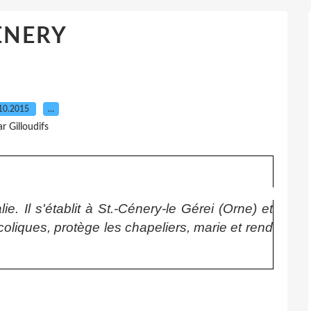
ENERY
10.2015
…
ar Gilloudifs
lie. Il s'établit à St.-Cénery-le Gérei (Orne) et
coliques, protège les chapeliers, marie et rend