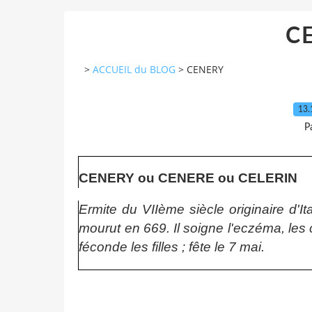
C
>
ACCUEIL du BLOG
>
CENERY
13.
P
CENERY ou CENERE ou CELERIN
Ermite du VIIème siècle originaire d'Ita
mourut en 669. Il soigne l'eczéma, les 
féconde les filles ; fête le 7 mai.