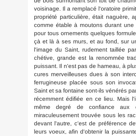
de bois surmontant son toit de chau
voisinage. Il a remplacé l'oratoire primi
propriété particulière, était naguère, 
comme étable à moutons durant une par
pour tous ornements quelques formule
çà et là à ses murs, et au fond, sur u
l'image du Saint, rudement taillée pa
chétive, grande est la renommée trad
puissant. Il n'est pas de hameau, à plus
cures merveilleuses dues à son interc
ferrugineuse placée sous son invoca
Saint et sa fontaine sont-ils vénérés pa
récemment édifiée en ce lieu. Mais l'i
même degré de confiance aux cro
miraculeusement trouvée sous les racin
devant l'autre, c'est de préférence dev
leurs voeux, afin d'obtenir la puissan