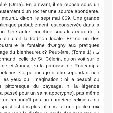
éré (Orne). En arrivant, il se reposa sous un
raculeusement d'un rocher une source abondante,
l mourut, dit-on, le sept mai 669. Une grande
alithique probablement, est conservée dans la
e-t-on. Une autre, couchée sous les eaux de la
n en croit la tradition locale. Est-ce un des
oustraire la fontaine d'Origny aux pratiques
age du bienheureux? Peut-être. (Tome 1) /.../
mand, celle de St. Célerin, qu'on voit sur le
Blanc et Aunay, en la paroisse de Roucamps,
pèlerins. Ce pèlerinage n'offre cependant rien
 les yeux ou l'imagination : ni la beauté ou
arme pittoresque du paysage, ni la légende
s a passé pour un saint apocryphe), pas même
é ne reconnaît pas un caractère religieux au
aspect est des plus infimes , et une petite croix