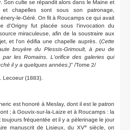
 Son culte se répandit alors dans le Maine et
es et chapelles sont sous son patronage,
énery-le-Géré. On fit à Roucamps ce qui avait
use d'Origny fut placée sous l'invocation du
source miraculeuse, afin de la soustraire aux
jet, et l'on édifia une chapelle auprès. (
Cette
aute bruyère du Plessis-Grimoult, à peu de
 par les Romains. L'orifice des galeries qui
ouché il y a quelques années.)
" /Tome 2/
. Lecoeur (1883).
ric est honoré à Meslay, dont il est le patron
nt ; à Gouvix-sur-la-Laize et à Roucamps : la
oujours fréquentée et il y a pèlerinage le jour
e
aire manuscrit de Lisieux, du XV
siècle, on