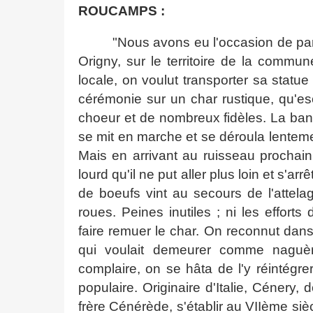
ROUCAMPS :
"Nous avons eu l'occasion de parl
Origny, sur le territoire de la commu
locale, on voulut transporter sa statue 
cérémonie sur un char rustique, qu'esc
choeur et de nombreux fidèles. La bann
se mit en marche et se déroula lentem
Mais en arrivant au ruisseau prochain
lourd qu'il ne put aller plus loin et s'ar
de boeufs vint au secours de l'attela
roues. Peines inutiles ; ni les effo
faire remuer le char. On reconnut dans
qui voulait demeurer comme naguèr
complaire, on se hâta de l'y réintégr
populaire. Originaire d'Italie, Cénery,
frère Cénérède, s'établir au VIIème sièc