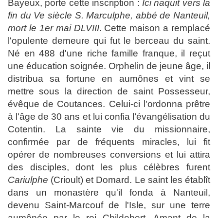
Bayeux, porte cette inscription :
Ici naquit vers la
fin du Ve siècle S. Marculphe, abbé de Nanteuil,
mort le 1er mai DLVIII
. Cette maison a remplacé
l'opulente demeure qui fut le berceau du saint.
Né en 488 d'une riche famille franque, il reçut
une éducation soignée. Orphelin de jeune âge, il
distribua sa fortune en aumônes et vint se
mettre sous la direction de saint Possesseur,
évêque de Coutances. Celui-ci l'ordonna prêtre
à l'âge de 30 ans et lui confia l’évangélisation du
Cotentin. La sainte vie du missionnaire,
confirmée par de fréquents miracles, lui fit
opérer de nombreuses conversions et lui attira
des disciples, dont les plus célèbres furent
Cariulphe
(Crioult) et Domard. Le saint les établît
dans un monastère qu'il fonda à Nanteuil,
devenu Saint-Marcouf de l'Isle, sur une terre
aumônée par le roi Childebert. Amant de la