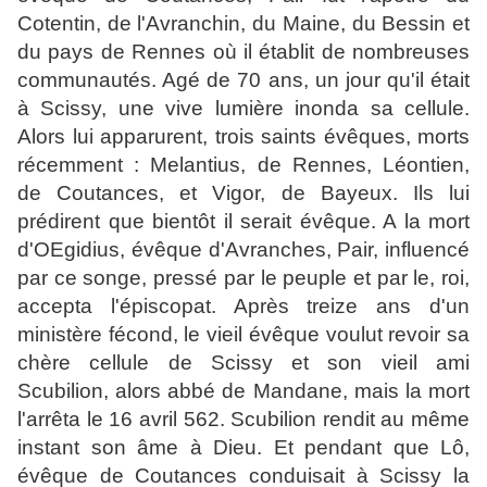
Cotentin, de l'Avranchin, du Maine, du Bessin et
du pays de Rennes où il établit de nombreuses
communautés. Agé de 70 ans, un jour qu'il était
à Scissy, une vive lumière inonda sa cellule.
Alors lui apparurent, trois saints évêques, morts
récemment : Melantius, de Rennes, Léontien,
de Coutances, et Vigor, de Bayeux. Ils lui
prédirent que bientôt il serait évêque. A la mort
d'
O
Egidius, évêque d'Avra
n
ches, Pair, influen
c
é
par ce songe, pressé par le peuple et par le, roi,
accepta l'épiscopat.
Après treize ans d'un
ministère fécond, le vieil évêque voulut revoir sa
chère cellule de Scissy et son vieil ami
Scubilion, alors abbé
de Mandane, mais la mort
l'arrêta le 16 avril 562. Scubilion rendit au même
instant son âme à Dieu. Et pendant que Lô,
évêque de Coutances conduisait à Scissy la