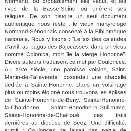
Normand, où probablement elle vécut, et les
rives de la Basse-Seine où errèrent ses
reliques. De son histoire un seul document
authentique nous reste : le vieux martyrologe
Normand-Sénonnais conservé à la Bibliothèque
nationale. Nous y lisons : “Le six des calendes
d'avril, au pagus des Bajocasses, dans un vicus
nommé Colonica, mort île la vierge Honorine”.
Divers auteurs traduisent ce mot par Coulonces.
Au XIVe siècle, une paroisse voisine, Saint-
Martin-de-Tallevende" possédait une chapelle
dédiée à Sainte-Honorine. Dans un voisinage
plus ou moins éloigné nous trouvons les églises
de Sainte-Honorine-de-Bény, Sainte-Honorine-
la-Chardonne, Sainte-Honorine-la-Guillaume,
Sainte-Honorine-de-Chailloué, ces trois
dernières au diocèse de Séez. Une difficulté,
surgit : Coulonces ne faisait pas partie de