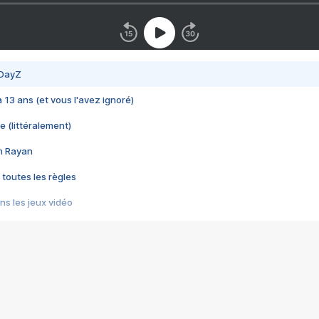
 DayZ
 a 13 ans (et vous l'avez ignoré)
e (littéralement)
im Rayan
 toutes les règles
s les jeux vidéo
us choquant de Rockstar ? - Le scandale BULLY
e plus moche de Steam
du RÊVE tourne au CAUCHEMAR
pendant 8 heures