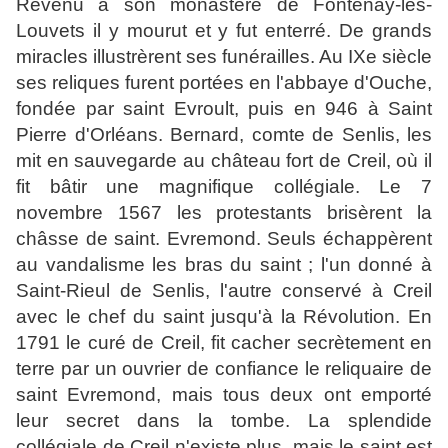
Revenu à son monastère de Fontenay-les-
Louvets il y mourut et y fut enterré. De grands
miracles illustrèrent ses funérailles. Au IXe siècle
ses reliques furent portées en l'abbaye d'Ouche,
fondée par saint Evroult, puis en 946 à Saint
Pierre d'Orléans. Bernard, comte de Senlis, les
mit en sauvegarde au château fort de Creil, où il
fit bâtir une magnifique collégiale. Le 7
novembre 1567 les protestants brisèrent la
châsse de saint. Evremond. Seuls échappèrent
au vandalisme les bras du saint ; l'un donné à
Saint-Rieul de Senlis, l'autre conservé à Creil
avec le chef du saint jusqu'à la Révolution. En
1791 le curé de Creil, fit cacher secrètement en
terre par un ouvrier de confiance le reliquaire de
saint Evremond, mais tous deux ont emporté
leur secret dans la tombe. La splendide
collégiale de Creil n'existe plus, mais le saint est