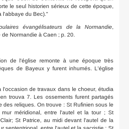
rte le seul historien sérieux de cette époque,
 à l'abbaye du Bec)
.
"
pulaires évangélisateurs de la Normandie
,
e de Normandie à Caen ; p. 20.
ion de l'église remonte à une époque très
êques de Bayeux y furent inhumés. L'église
 l'occasion de travaux dans le choeur, étudia
l en trouva 7. Les ossements furent partagés
e des reliques. On trouve : St Rufinien sous le
ur méridional, entre l'autel et la tour ; St
lair; St Patrice, au midi devant l'autel de la
 septentrional, entre l'autel et la sacristie ; St