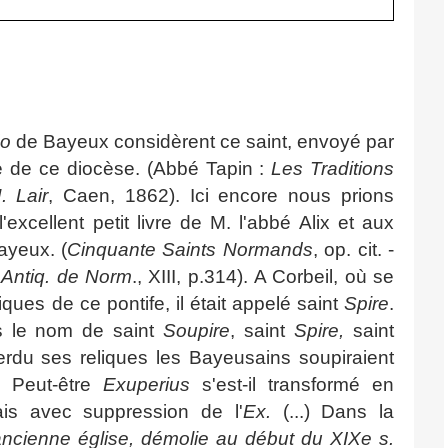
do
de Bayeux considèrent ce saint, envoyé par
 de ce diocèse. (Abbé Tapin :
Les Traditions
. Lair
, Caen, 1862). Ici encore nous prions
'excellent petit livre de M. l'abbé Alix et aux
ayeux. (
Cinquante Saints Normands
, op. cit. -
.
Antiq. de Norm
., XIII, p.314).
A Corbeil, où se
iques de ce pontife, il était appelé saint
Spire
.
s le nom de saint
Soupire
, saint
Spire,
saint
erdu ses reliques les Bayeusains soupiraient
n? Peut-être
Exuperius
s'est-il transformé en
ais avec suppression de l'
Ex.
(...) Dans la
ancienne église, démolie au début du XIXe s.