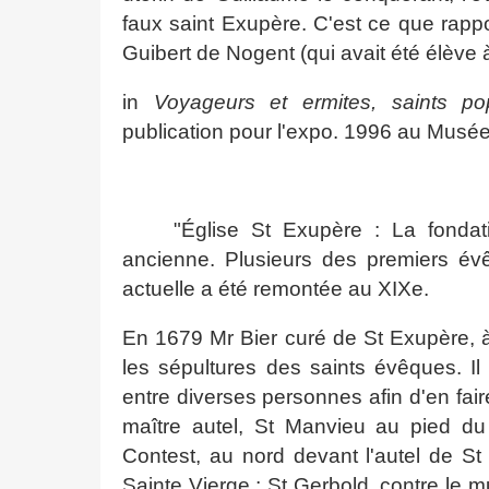
faux saint Exupère. C'est ce que rappo
Guibert de Nogent
(qui avait été élève
in
Voyageurs et ermites, saints po
publication pour l'expo. 1996 au Musé
"Église St Exupère : La fondat
ancienne. Plusieurs des premiers év
actuelle a été remontée au XIXe.
En 1679 Mr Bier curé de St Exupère, à
les sépultures des saints évêques. I
entre diverses personnes afin d'en fair
maître autel, St Manvieu au pied du m
Contest, au nord devant l'autel de St C
Sainte Vierge ; St Gerbold, contre le mur