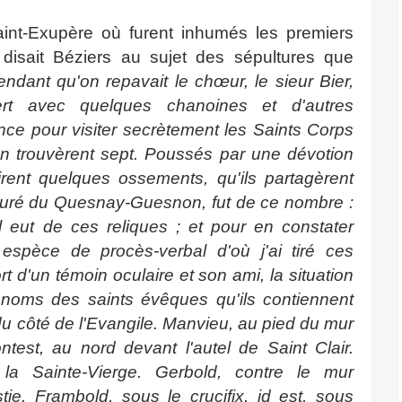
Saint-Exupère où furent inhumés les premiers
disait Béziers au sujet des sépultures que
ndant qu'on repavait le chœur, le sieur Bier,
rt avec quelques chanoines et d'autres
ance pour visiter secrètement les Saints Corps
 en trouvèrent sept. Poussés par une dévotion
rirent quelques ossements, qu'ils partagèrent
 curé du Quesnay-Guesnon, fut de ce nombre :
il eut de ces reliques ; et pour en constater
e espèce de procès-verbal d'où j'ai tiré ces
rt d'un témoin oculaire et son ami, la situation
 noms des saints évêques qu'ils contiennent
 du côté de l'Evangile. Manvieu, au pied du mur
ontest, au nord devant l'autel de Saint Clair.
 la Sainte-Vierge. Gerbold, contre le mur
istie. Frambold, sous le crucifix, id est, sous