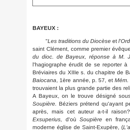
BAYEUX :
"
Les traditions du Diocèse
et
l'Or
saint Clément, comme premier évêque
du dioc. de Bayeux, réponse à M. J
l'hagiographe érudit de se reporter à l
Bréviaires du XIIIe s. du chapitre de B
Baiocana
, 1ère année, p. 57, et
Mém
trouvaient la plus grande partie des rel
A Bayeux, on le trouve désigné sou
Soupière.
Béziers prétend qu'ayant p
après, mais cet auteur a-t-il raiso
Exsuperius,
d'où
Soupière
en franç
moderne église de Saint-Exupère, (
L'