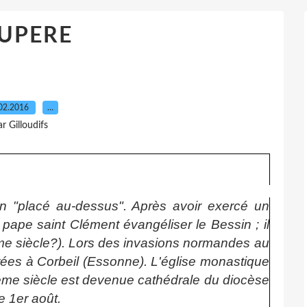
UPERE
02.2016
…
ar Gilloudifs
in "placé au-dessus". Après avoir exercé un
 pape saint Clément évangéliser le Bessin ; il
me siècle?). Lors des invasions normandes au
rées à Corbeil (Essonne). L'église monastique
Ième siècle est devenue cathédrale du diocèse
e 1er août.