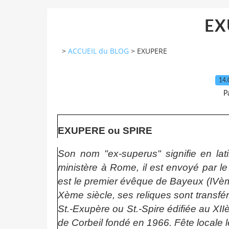
EX
>
ACCUEIL du BLOG
>
EXUPERE
14.
P
EXUPERE ou SPIRE
Son nom "ex-superus" signifie en lat
ministère à Rome, il est envoyé par le
est le premier évêque de Bayeux (IVè
Xème siècle, ses reliques sont transfé
St.-Exupère ou St.-Spire édifiée au XI
de Corbeil fondé en 1966. Fête locale l