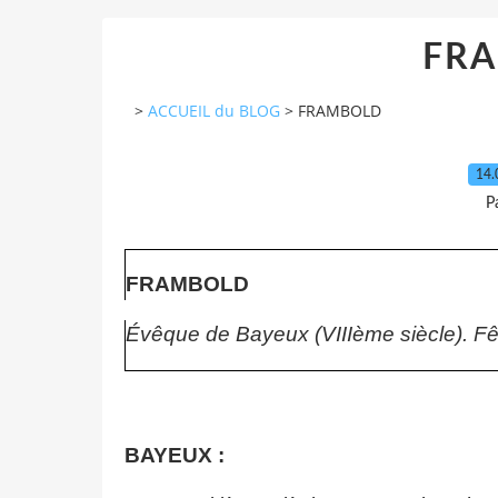
FR
>
ACCUEIL du BLOG
>
FRAMBOLD
14.
P
FRAMBOLD
Évêque de Bayeux
(VIIIème siècle). Fê
BAYEUX :