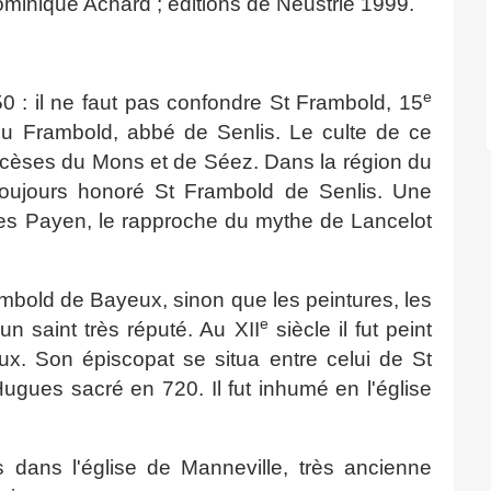
minique Achard ; éditions de Neustrie 1999.
e
0 : il ne faut pas confondre St Frambold, 15
u Frambold, abbé de Senlis. Le culte de ce
iocèses du Mons et de Séez. Dans la région du
toujours honoré St Frambold de Senlis. Une
es Payen, le rapproche du mythe de Lancelot
ambold de Bayeux, sinon que les peintures, les
e
 un saint très réputé. Au XII
siècle il fut peint
x. Son épiscopat se situa entre celui de St
ugues sacré en 720. Il fut inhumé en l'église
s dans l'église de Manneville, très ancienne