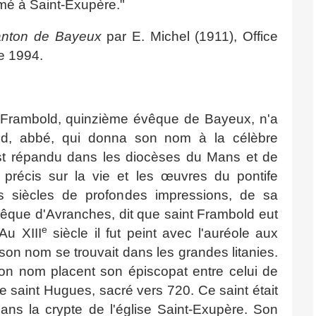
umé à Saint-Exupère."
anton de Bayeux
par E. Michel (1911), Office
re 1994.
t Frambold, quinzième évêque de Bayeux, n'a
d, abbé, qui donna son nom à la célèbre
 est répandu dans les diocèses du Mans et de
précis sur la vie et les œuvres du pontife
es siècles de profondes impressions, de sa
vêque d'Avranches, dit que saint Frambold eut
e
Au XIII
siècle il fut peint avec l'auréole aux
son nom se trouvait dans les grandes litanies.
 son nom placent son épiscopat entre celui de
de saint Hugues, sacré vers 720. Ce saint était
dans la crypte de l'église Saint-Exupère. Son