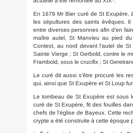
actuelle a été remontée au XIX
.
En 1679 Mr Bier curé de St Exupère, à
les sépultures des saints évêques. I
entre diverses personnes afin d'en fair
maître autel, St Manvieu au pied du m
Contest, au nord devant l'autel de St C
Sainte Vierge ; St Gerbold, contre le mur
Frambold, sous le crucifix ; St Geretra
Le curé dit aussi s'être procuré les r
qui, ainsi que St Exupère et St Loup fur
Le tombeau de St Exupère est sous le
curé de St Exupère, fit des fouilles d
chefs de l'église de Bayeux. Cette re
crypte a été construite à cette époque 