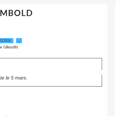
AMBOLD
02.2016
…
ar Gilloudifs
te le 5 mars.