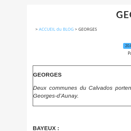
GE
>
ACCUEIL du BLOG
>
GEORGES
20.
P
GEORGES
Deux communes du Calvados portent 
Georges-d’Aunay
.
BAYEUX :