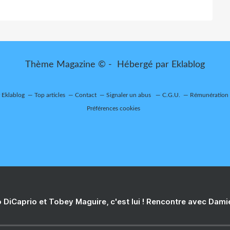
Thème Magazine © - Hébergé par
Eklablog
r Eklablog
Top articles
Contact
Signaler un abus
C.G.U.
Rémunération e
Préférences cookies
 DiCaprio et Tobey Maguire, c'est lui ! Rencontre avec Dam