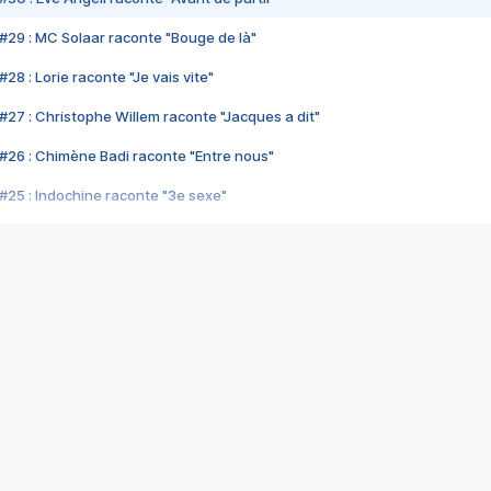
#29 : MC Solaar raconte "Bouge de là"
28 : Lorie raconte "Je vais vite"
#27 : Christophe Willem raconte "Jacques a dit"
#26 : Chimène Badi raconte "Entre nous"
#25 : Indochine raconte "3e sexe"
#24 : Zaho raconte "C'est chelou"
#23 : Patrick Bruel raconte "Au café des délices"
#22 : Kyo raconte "Le chemin"
#21 : Nolwenn Leroy raconte "Cassé"
#20 : Patrick Hernandez raconte "Born to be alive"
#19 : Lorie raconte "Près de moi"
#18 : Michael Jones raconte "A nos actes manqués" (avec Jean-Jacque