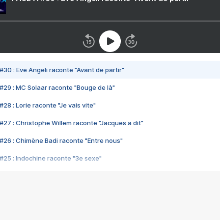
#30 : Eve Angeli raconte "Avant de partir"
#29 : MC Solaar raconte "Bouge de là"
28 : Lorie raconte "Je vais vite"
#27 : Christophe Willem raconte "Jacques a dit"
#26 : Chimène Badi raconte "Entre nous"
#25 : Indochine raconte "3e sexe"
#24 : Zaho raconte "C'est chelou"
#23 : Patrick Bruel raconte "Au café des délices"
#22 : Kyo raconte "Le chemin"