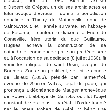
diocèse, mort en 1050. Bientôt, assisté
d'Osbern de Crépon, un de ses archidiacres et
futur évêque d'Evreux, il donna la bénédiction
abbatiale à Thierry de Mathonville, abbé de
Saint-Evroult, et, l'année suivante, en l'abbaye
de Fécamp, il conféra le diaconat à Eude de
Conteville, frère utérin du duc Guillaume.
Hugues acheva la construction de sa
cathédrale, commencée par son prédécesseur
et, à l'occasion de sa dédicace (8 juillet 1060), fit
venir les reliques de saint Ursin, évêque de
Bourges. Sous son pontificat, se tint le concile
de Lisieux (1055), présidé par Hermenfroi,
évêque de Sion-en-Valais, légat du pape, qui
prononça la déchéance de Mauger, archevêque
de Rouen. L'abbaye de Saint-Evroult fut l'objet
constant de ses soins : il y rétablit l'ordre troublé
par le prieur Robert de Géré, y bénit une