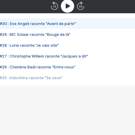
#30 : Eve Angeli raconte "Avant de partir"
#29 : MC Solaar raconte "Bouge de là"
28 : Lorie raconte "Je vais vite"
#27 : Christophe Willem raconte "Jacques a dit"
#26 : Chimène Badi raconte "Entre nous"
#25 : Indochine raconte "3e sexe"
#24 : Zaho raconte "C'est chelou"
#23 : Patrick Bruel raconte "Au café des délices"
#22 : Kyo raconte "Le chemin"
#21 : Nolwenn Leroy raconte "Cassé"
#20 : Patrick Hernandez raconte "Born to be alive"