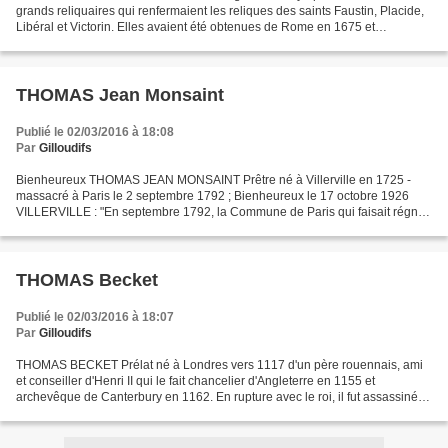
grands reliquaires qui renfermaient les reliques des saints Faustin, Placide,
Libéral et Victorin. Elles avaient été obtenues de Rome en 1675 et
autorisées par M. de Nesmond, évêque de Bayeux,...
THOMAS Jean Monsaint
Publié le 02/03/2016 à 18:08
Par
Gilloudifs
Bienheureux THOMAS JEAN MONSAINT Prêtre né à Villerville en 1725 -
massacré à Paris le 2 septembre 1792 ; Bienheureux le 17 octobre 1926
VILLERVILLE : "En septembre 1792, la Commune de Paris qui faisait régner
la terreur, avait fait interner les prêtres...
THOMAS Becket
Publié le 02/03/2016 à 18:07
Par
Gilloudifs
THOMAS BECKET Prélat né à Londres vers 1117 d'un père rouennais, ami
et conseiller d'Henri II qui le fait chancelier d'Angleterre en 1155 et
archevêque de Canterbury en 1162. En rupture avec le roi, il fut assassiné
dans sa cathédrale le 29 décembre 1170...