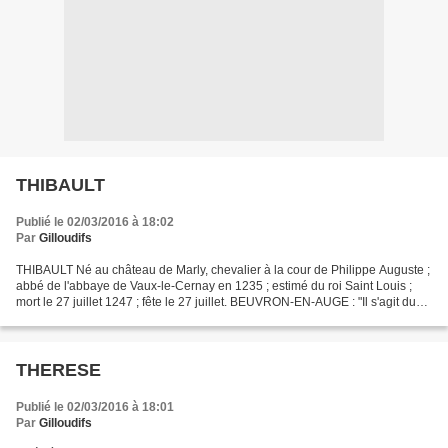
THIBAULT
Publié le 02/03/2016 à 18:02
Par
Gilloudifs
THIBAULT Né au château de Marly, chevalier à la cour de Philippe Auguste ;
abbé de l'abbaye de Vaux-le-Cernay en 1235 ; estimé du roi Saint Louis ;
mort le 27 juillet 1247 ; fête le 27 juillet. BEUVRON-EN-AUGE : "Il s'agit du
fils de Suchard de Mongomery,...
THERESE
Publié le 02/03/2016 à 18:01
Par
Gilloudifs