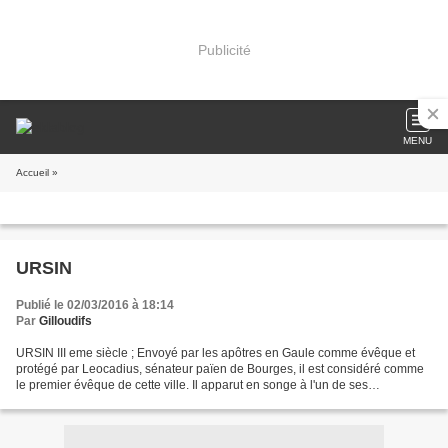
Publicité
MENU
Accueil
»
URSIN
Publié le 02/03/2016 à 18:14
Par
Gilloudifs
URSIN III eme siècle ; Envoyé par les apôtres en Gaule comme évêque et
protégé par Leocadius, sénateur païen de Bourges, il est considéré comme
le premier évêque de cette ville. Il apparut en songe à l'un de ses
successeurs pour désigner l'emplacement...