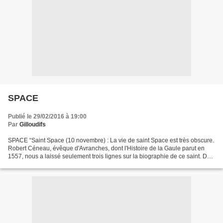
SPACE
Publié le 29/02/2016 à 19:00
Par
Gilloudifs
SPACE “Saint Space (10 novembre) : La vie de saint Space est très obscure.
Robert Céneau, évêque d'Avranches, dont l'Histoire de la Gaule parut en
1557, nous a laissé seulement trois lignes sur la biographie de ce saint. Du
Saussay en son Martyrologe...