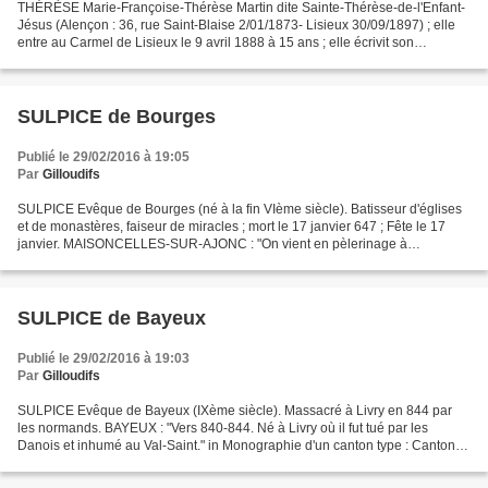
THÉRÈSE Marie-Françoise-Thérèse Martin dite Sainte-Thérèse-de-l'Enfant-
Jésus (Alençon : 36, rue Saint-Blaise 2/01/1873- Lisieux 30/09/1897) ; elle
entre au Carmel de Lisieux le 9 avril 1888 à 15 ans ; elle écrivit son
autobiographie : l'Histoire d'une...
SULPICE de Bourges
Publié le 29/02/2016 à 19:05
Par
Gilloudifs
SULPICE Evêque de Bourges (né à la fin VIème siècle). Batisseur d'églises
et de monastères, faiseur de miracles ; mort le 17 janvier 647 ; Fête le 17
janvier. MAISONCELLES-SUR-AJONC : "On vient en pèlerinage à
Maisoncelles le 17 janvier et le 1er dimanche...
SULPICE de Bayeux
Publié le 29/02/2016 à 19:03
Par
Gilloudifs
SULPICE Evêque de Bayeux (IXème siècle). Massacré à Livry en 844 par
les normands. BAYEUX : "Vers 840-844. Né à Livry où il fut tué par les
Danois et inhumé au Val-Saint." in Monographie d'un canton type : Canton
de Bayeux par E. Michel (1911), Office...