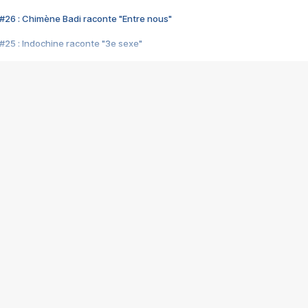
#26 : Chimène Badi raconte "Entre nous"
#25 : Indochine raconte "3e sexe"
#24 : Zaho raconte "C'est chelou"
#23 : Patrick Bruel raconte "Au café des délices"
#22 : Kyo raconte "Le chemin"
#21 : Nolwenn Leroy raconte "Cassé"
#20 : Patrick Hernandez raconte "Born to be alive"
#19 : Lorie raconte "Près de moi"
#18 : Michael Jones raconte "A nos actes manqués" (avec Jean-Jacque
#17 : Khaled raconte "Aïcha"
#16 : Corneille raconte "Parce qu'on vient de loin"
#15 : Indochine raconte "L'aventurier"