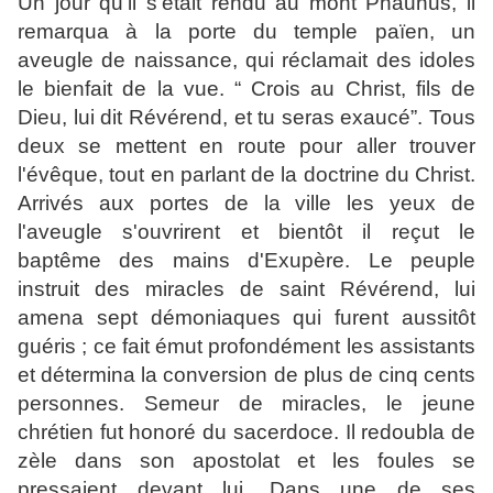
Un jour qu'il s'était rendu au mont Phaunus, il
remarqua à la porte du temple païen, un
aveugle de naissance, qui réclamait des idoles
le bienfait de la vue. “ Crois au Christ, fils de
Dieu, lui dit Révérend, et tu seras exaucé”. Tous
deux se mettent en route pour aller trouver
l'évêque, tout en parlant de la doctrine du Christ.
Arrivés aux portes de la ville les yeux de
l'aveugle s'ouvrirent et bientôt il reçut le
baptême des mains d'Exupère. Le peuple
instruit des miracles de saint Révérend, lui
amena sept démoniaques qui furent aussitôt
guéris ; ce fait émut profondément les assistants
et détermina la conversion de plus de cinq cents
personnes. Semeur de miracles, le jeune
chrétien fut honoré du sacerdoce. Il redoubla de
zèle dans son apostolat et les foules se
pressaient devant lui. Dans une de ses