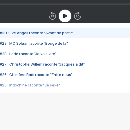
#30 : Eve Angeli raconte "Avant de partir"
#29 : MC Solaar raconte "Bouge de là"
28 : Lorie raconte "Je vais vite"
#27 : Christophe Willem raconte "Jacques a dit"
#26 : Chimène Badi raconte "Entre nous"
#25 : Indochine raconte "3e sexe"
#24 : Zaho raconte "C'est chelou"
#23 : Patrick Bruel raconte "Au café des délices"
#22 : Kyo raconte "Le chemin"
#21 : Nolwenn Leroy raconte "Cassé"