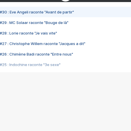
#30 : Eve Angeli raconte "Avant de partir"
#29 : MC Solaar raconte "Bouge de là"
28 : Lorie raconte "Je vais vite"
#27 : Christophe Willem raconte "Jacques a dit"
#26 : Chimène Badi raconte "Entre nous"
#25 : Indochine raconte "3e sexe"
#24 : Zaho raconte "C'est chelou"
#23 : Patrick Bruel raconte "Au café des délices"
#22 : Kyo raconte "Le chemin"
#21 : Nolwenn Leroy raconte "Cassé"
#20 : Patrick Hernandez raconte "Born to be alive"
#19 : Lorie raconte "Près de moi"