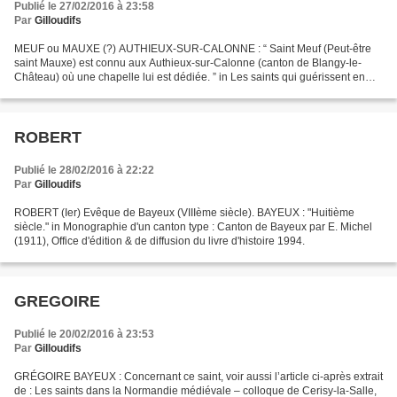
Publié le 27/02/2016 à 23:58
Par
Gilloudifs
MEUF ou MAUXE (?) AUTHIEUX-SUR-CALONNE : “ Saint Meuf (Peut-être
saint Mauxe) est connu aux Authieux-sur-Calonne (canton de Blangy-le-
Château) où une chapelle lui est dédiée. ” in Les saints qui guérissent en
Normandie, tome 2, d'Hippolyte Gancel, éditions...
ROBERT
Publié le 28/02/2016 à 22:22
Par
Gilloudifs
ROBERT (Ier) Evêque de Bayeux (VIIIème siècle). BAYEUX : "Huitième
siècle." in Monographie d'un canton type : Canton de Bayeux par E. Michel
(1911), Office d'édition & de diffusion du livre d'histoire 1994.
GREGOIRE
Publié le 20/02/2016 à 23:53
Par
Gilloudifs
GRÉGOIRE BAYEUX : Concernant ce saint, voir aussi l’article ci-après extrait
de : Les saints dans la Normandie médiévale – colloque de Cerisy-la-Salle,