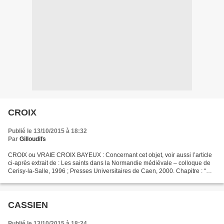
CROIX
Publié le 13/10/2015 à 18:32
Par
Gilloudifs
CROIX ou VRAIE CROIX BAYEUX : Concernant cet objet, voir aussi l’article
ci-après extrait de : Les saints dans la Normandie médiévale – colloque de
Cerisy-la-Salle, 1996 ; Presses Universitaires de Caen, 2000. Chapitre : “
Les reliques de la cathédrale...
CASSIEN
Publié le 13/10/2015 à 18:24