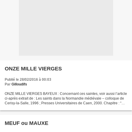
ONZE MILLE VIERGES
Publié le 28/02/2016 à 00:03
Par
Gilloudifs
ONZE MILLE VIERGES BAYEUX : Concernant ces saintes, voir aussi l’article
ci-après extrait de : Les saints dans la Normandie médiévale – colloque de
Cerisy-la-Salle, 1996 ; Presses Universitaires de Caen, 2000. Chapitre : “
Les reliques de la cathédrale...
MEUF ou MAUXE