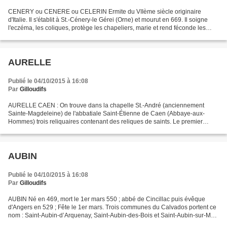
CENERY ou CENERE ou CELERIN Ermite du VIIème siècle originaire
d'Italie. Il s'établit à St.-Cénery-le Gérei (Orne) et mourut en 669. Il soigne
l'eczéma, les coliques, protège les chapeliers, marie et rend féconde les
filles ; fête le 7 mai. ROUCAMPS :...
AURELLE
Publié le 04/10/2015 à 16:08
Par
Gilloudifs
AURELLE CAEN : On trouve dans la chapelle St.-André (anciennement
Sainte-Magdeleine) de l'abbatiale Saint-Étienne de Caen (Abbaye-aux-
Hommes) trois reliquaires contenant des reliques de saints. Le premier
contient des reliques de saint Honorat M, saint...
AUBIN
Publié le 04/10/2015 à 16:08
Par
Gilloudifs
AUBIN Né en 469, mort le 1er mars 550 ; abbé de Cincillac puis évêque
d'Angers en 529 ; Fête le 1er mars. Trois communes du Calvados portent ce
nom : Saint-Aubin-d’Arquenay, Saint-Aubin-des-Bois et Saint-Aubin-sur-Mer.
ANCTOVILLE / AUQUAINVILLE : “ Dans...