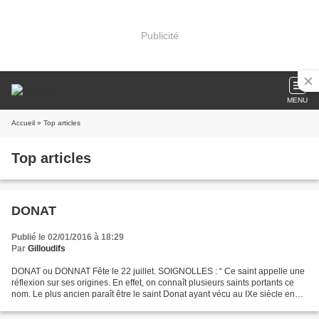
Publicité
MENU
Accueil
» Top articles
Top articles
DONAT
Publié le 02/01/2016 à 18:29
Par
Gilloudifs
DONAT ou DONNAT Fête le 22 juillet. SOIGNOLLES : “ Ce saint appelle une
réflexion sur ses origines. En effet, on connaît plusieurs saints portants ce
nom. Le plus ancien paraît être le saint Donat ayant vécu au IXe siècle en
Numidie et qui fut assassiné...