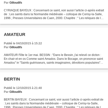
Par
Gilloudifs
CYRIAQUE BAYEUX : Concernant ce saint, voir aussi l’article ci-après extrait
de : Les saints dans la Normandie médiévale – colloque de Cerisy-la-Salle,
1996 ; Presses Universitaires de Caen, 2000. Chapitre : “ Les reliques de la
cathédrale de Bayeux ”...
AMATEUR
Publié le 04/10/2015 à 15:22
Par
Gilloudifs
AMATEUR Fête le 1er mai. BESSIN : "Dans le Bessin, j'ai relevé ce dicton :
En chair et en os Comme saint Amados. Dans le Bocage, on prononce saint
Amadou" in "Saints guérisseurs, saints imaginaires, dévotions populaires"
par Jean Seguin, 1929, rééd. Lib....
BERTIN
Publié le 12/10/2015 à 21:40
Par
Gilloudifs
BERTIN BAYEUX : Concernant ce saint, voir aussi l’article ci-après extrait de
: Les saints dans la Normandie médiévale – colloque de Cerisy-la-Salle,
1996 ; Presses Universitaires de Caen, 2000. Chapitre : “ Les reliques de la