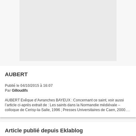
AUBERT
Publié le 04/10/2015 à 16:07
Par
Gilloudifs
AUBERT Evêque d’Avranches BAYEUX : Concernant ce saint, voir aussi
l’article ci-après extrait de : Les saints dans la Normandie médiévale –
colloque de Cerisy-la-Salle, 1996 ; Presses Universitaires de Caen, 2000.
Chapitre : “ Les reliques de la cathédrale...
Article publié depuis Eklablog