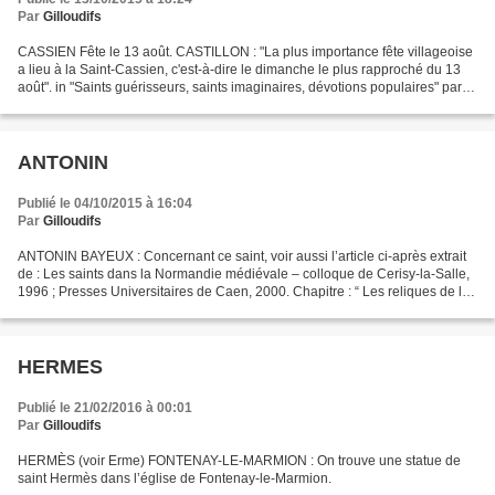
Par
Gilloudifs
CASSIEN Fête le 13 août. CASTILLON : "La plus importance fête villageoise
a lieu à la Saint-Cassien, c'est-à-dire le dimanche le plus rapproché du 13
août". in "Saints guérisseurs, saints imaginaires, dévotions populaires" par
Jean Seguin, 1929, rééd....
ANTONIN
Publié le 04/10/2015 à 16:04
Par
Gilloudifs
ANTONIN BAYEUX : Concernant ce saint, voir aussi l’article ci-après extrait
de : Les saints dans la Normandie médiévale – colloque de Cerisy-la-Salle,
1996 ; Presses Universitaires de Caen, 2000. Chapitre : “ Les reliques de la
cathédrale de Bayeux ”...
HERMES
Publié le 21/02/2016 à 00:01
Par
Gilloudifs
HERMÈS (voir Erme) FONTENAY-LE-MARMION : On trouve une statue de
saint Hermès dans l’église de Fontenay-le-Marmion.