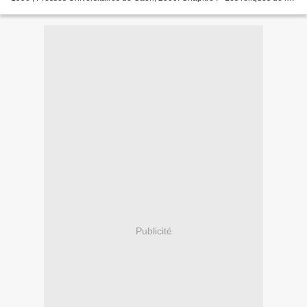
cathédrale de Bayeux ” par...
Publicité