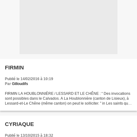
FIRMIN
Publié le 14/02/2016 à 10:19
Par
Gilloudifs
FIRMIN LA HOUBLONNIÈRE / LESSARD ET LE CHÊNE : “ Des invocations
sont possibles dans le Calvados. A La Houblonnière (canton de Lisieux), à
Lessard‑et-Le Chêne (même canton) on peut le solliciter. ” in Les saints qui
guérissent en Normandie, tome 2, d'Hippolyte...
CYRIAQUE
Publié le 13/10/2015 à 18:32