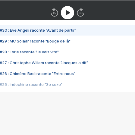
#30 : Eve Angeli raconte "Avant de partir"
#29 : MC Solaar raconte "Bouge de là"
28 : Lorie raconte "Je vais vite"
#27 : Christophe Willem raconte "Jacques a dit"
#26 : Chimène Badi raconte "Entre nous"
#25 : Indochine raconte "3e sexe"
#24 : Zaho raconte "C'est chelou"
#23 : Patrick Bruel raconte "Au café des délices"
#22 : Kyo raconte "Le chemin"
#21 : Nolwenn Leroy raconte "Cassé"