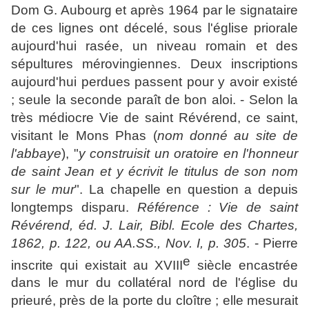
Dom G. Aubourg et après 1964 par le signataire
de ces lignes ont décelé, sous l'église priorale
aujourd'hui rasée, un niveau romain et des
sépultures mérovingiennes. Deux inscriptions
aujourd'hui perdues passent pour y avoir existé
; seule la seconde paraît de bon aloi. - Selon la
très médiocre Vie de saint Révérend, ce saint,
visitant le Mons Phas (
nom donné au site de
l'abbaye
), "
y construisit un oratoire en l'honneur
de saint Jean et y écrivit le titulus de son nom
sur le mur
". La chapelle en question a depuis
longtemps disparu.
Référence :
Vie de saint
Révérend, éd. J. Lair, Bibl. Ecole des Chartes,
1862, p. 122, ou AA.SS., Nov. I, p. 305
. - Pierre
e
inscrite qui existait au XVIII
siècle encastrée
dans le mur du collatéral nord de l'église du
prieuré, près de la porte du cloître ; elle mesurait