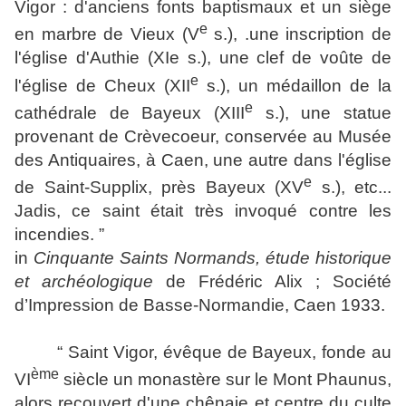
Vigor : d'anciens fonts baptismaux et un siège
e
en marbre de Vieux (V
s.), .une inscription de
l'église d'Authie (XIe s.), une clef de voûte de
e
l'église de Cheux (XII
s.), un médaillon de la
e
cathédrale de Bayeux (XIII
s.), une statue
provenant de Crèvecoeur, conservée au Musée
des Antiquaires, à Caen, une autre dans l'église
e
de Saint‑Supplix, près Bayeux (XV
s.), etc...
Jadis, ce saint était très invoqué contre les
incendies.
”
in
Cinquante Saints Normands, étude historique
et archéologique
de Frédéric Alix ; Société
d’Impression de Basse-Normandie, Caen 1933.
“ Saint Vigor, évêque de Bayeux, fonde au
ème
VI
siècle un monastère sur le Mont Phaunus,
alors recouvert d'une chênaie et centre du culte