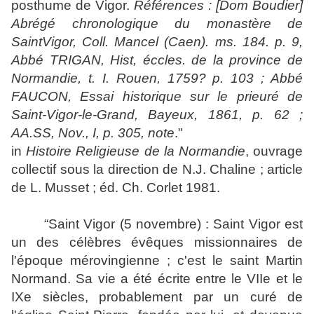
posthume de Vigor.
Références : [Dom Boudier]
Abrégé chronologique du monastère de
SaintVigor, Coll. Mancel (Caen). ms. 184. p. 9,
Abbé TRIGAN, Hist, éccles. de la province de
Normandie, t. I. Rouen, 1759? p. 103 ; Abbé
FAUCON, Essai historique sur le prieuré de
Saint-Vigor-le-Grand, Bayeux, 1861, p. 62 ;
AA.SS, Nov., I, p. 305, note
."
in
Histoire Religieuse de la Normandie
, ouvrage
collectif sous la direction de N.J. Chaline ; article
de L. Musset ; éd. Ch. Corlet 1981.
“
Saint Vigor (5 novembre) : Saint Vigor est
un des célèbres évêques missionnaires de
l'époque mérovingienne ; c'est le saint Martin
Normand. Sa vie a été écrite entre le VIIe et le
IXe siècles, probablement par un curé de