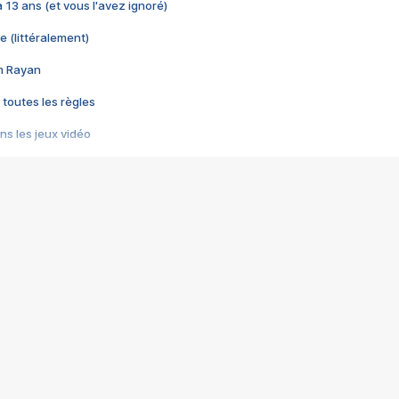
 a 13 ans (et vous l'avez ignoré)
e (littéralement)
im Rayan
 toutes les règles
s les jeux vidéo
us choquant de Rockstar ? - Le scandale BULLY
e plus moche de Steam
du RÊVE tourne au CAUCHEMAR
pendant 8 heures
it… à tort
umiliés par un jeu vidéo
ire - Final Fantasy 8
ti un empire - Age of Empires